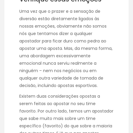
Uma vez que o prazer e a sensação de
diversão estão diretamente ligados às
nossas emoções, obviamente não somos
nós que tentamos dizer a qualquer
apostador para ficar duro como pedra ao
apostar uma aposta. Mas, da mesma forma,
uma abordagem excessivamente
emocional nunca serviu realmente a
ninguém – nem nos negócios ou em
qualquer outra variedade de tomada de
decisão, incluindo apostas esportivas.
Existem duas considerações opostas a
serem feitas ao apostar no seu time
favorito. Por outro lado, temos um apostador
que sabe muito mais sobre um time
específico (favorito) do que sobre a maioria