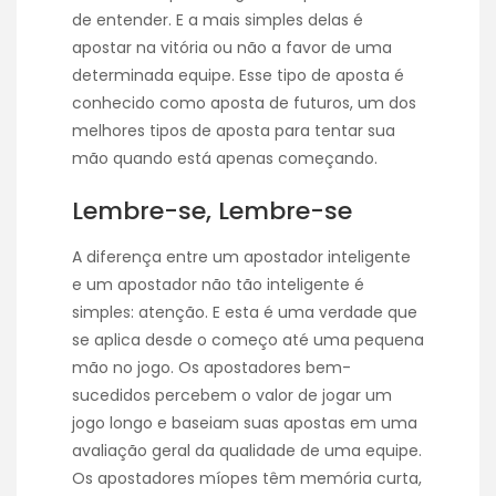
de entender. E a mais simples delas é
apostar na vitória ou não a favor de uma
determinada equipe. Esse tipo de aposta é
conhecido como aposta de futuros, um dos
melhores tipos de aposta para tentar sua
mão quando está apenas começando.
Lembre-se, Lembre-se
A diferença entre um apostador inteligente
e um apostador não tão inteligente é
simples: atenção. E esta é uma verdade que
se aplica desde o começo até uma pequena
mão no jogo. Os apostadores bem-
sucedidos percebem o valor de jogar um
jogo longo e baseiam suas apostas em uma
avaliação geral da qualidade de uma equipe.
Os apostadores míopes têm memória curta,