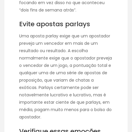
focando em vez disso no que aconteceu
“dois fins de semana atrás”.
Evite apostas parlays
Uma aposta parlay exige que um apostador
preveja um vencedor em mais de um
resultado ou resultado. A escolha
normalmente exige que o apostador preveja
o vencedor de um jogo, a pontuação total e
qualquer uma de uma série de apostas de
proposição, que variam de chatas a
exóticas. Parlays certamente pode ser
notavelmente lucrativo e lucrativo, mas é
importante estar ciente de que parlays, em
média, pagam muito menos para o bolso do
apostador.
Verifique essas emoções