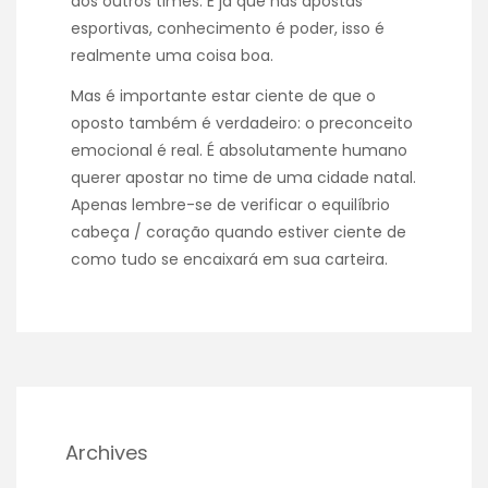
dos outros times. E já que nas apostas
esportivas, conhecimento é poder, isso é
realmente uma coisa boa.
Mas é importante estar ciente de que o
oposto também é verdadeiro: o preconceito
emocional é real. É absolutamente humano
querer apostar no time de uma cidade natal.
Apenas lembre-se de verificar o equilíbrio
cabeça / coração quando estiver ciente de
como tudo se encaixará em sua carteira.
Archives