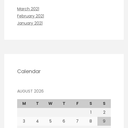
March 2021
February 2021
January 2021
Calendar
AUGUST 2026
M
T
W
T
F
S
S
1
2
3
4
5
6
7
8
9